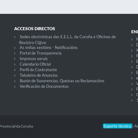
ACCESOS DIRECTOS
EN
Sedes electrónicas das E.E.L.L. da Coruña e Oficinas de
Rexistro Cl@ve
D
As miñas xestións - Notificacións
X
Portal de Transparencia
P
Impresos xerais
Calendario Oficial
Perfil do Contratante
Taboleiro de Anuncios
Buzón de Suxerencias, Queixas ou Reclamacións
V
Verificación de Documentos
O
Soporte técnico
Ac
Provincial da Coruña
-