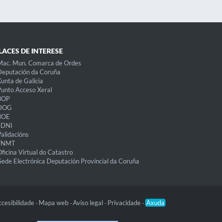
LACES DE INTERESE
Mac. Mun. Comarca de Ordes
eputación da Coruña
unta de Galicia
unto Acceso Xeral
BOP
DOG
BOE
eDNI
alidacións
FNMT
ficina Virtual do Catastro
Sede Electrónica Deputación Provincial da Coruña
cesibilidade
Mapa web
Aviso legal
Privacidade
Axuda
-
-
-
-