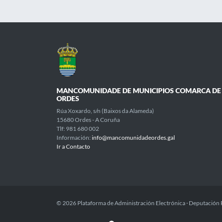
MANCOMUNIDADE DE MUNICIPIOS COMARCA DE
ORDES
Rúa Xoxardo, s/n (Baixos da Alameda)
15680 Ordes - A Coruña
Tlf: 981 680 002
Información:
info@mancomunidadeordes.gal
Ir a Contacto
© 2026 Plataforma de Administración Electrónica · Deputación 